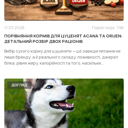
11.03.2026
Перегляди
796
ПОРІВНЯННЯ КОРМІВ ДЛЯ ЦУЦЕНЯТ ACANA ТА ORIJEN:
ДЕТАЛЬНИЙ РОЗБІР ДВОХ РАЦІОНІВ
Вибір сухого корму для цуценяти — це завжди питання не
лише бренду, а й реального складу, поживності, джерел
білка, рівня жиру, калорійності та того, наскільки
конкретний раціон підходить саме вашій собаці. Особливо
часто власники дивляться у бік двох популярних кормів
одного сегмента — Acana Puppy Recipe і Orijen Pupp...
ДОГЛЯД