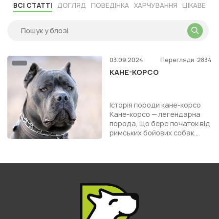
ВСІ СТАТТІ
ДОГЛЯД
ПОВЕДІНКА
ХАРЧУВАННЯ
ЦІКАВЕ
03.09.2024
Перегляди
2834
КАНЕ-КОРСО
Історія породи кане-корсо
Кане-корсо — легендарна
порода, що бере початок від
римських бойових собак.
Належить до типу мастифів і
є близьким родичем н...