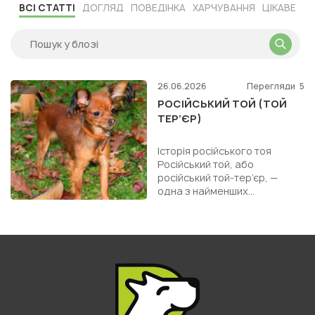
ВСІ СТАТТІ
ДОГЛЯД
ПОВЕДІНКА
ХАРЧУВАННЯ
ЦІКАВЕ
26.06.2026
Перегляди
5
РОСІЙСЬКИЙ ТОЙ (ТОЙ
ТЕР’ЄР)
Історія російського тоя
Російський той, або
російський той-тер’єр, —
одна з найменших
декоративних порід собак у
світі. Це витончена,
енергійна й дуже...