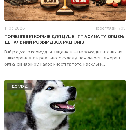
11.03.2026
Перегляди
795
ПОРІВНЯННЯ КОРМІВ ДЛЯ ЦУЦЕНЯТ ACANA ТА ORIJEN:
ДЕТАЛЬНИЙ РОЗБІР ДВОХ РАЦІОНІВ
Вибір сухого корму для цуценяти — це завжди питання не
лише бренду, а й реального складу, поживності, джерел
білка, рівня жиру, калорійності та того, наскільки
конкретний раціон підходить саме вашій собаці. Особливо
часто власники дивляться у бік двох популярних кормів
одного сегмента — Acana Puppy Recipe і Orijen Pupp...
ДОГЛЯД