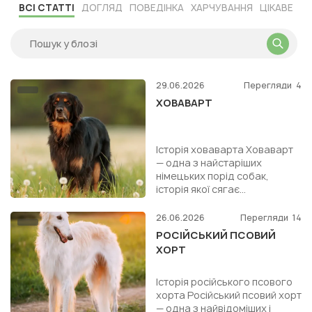
ВСІ СТАТТІ
ДОГЛЯД
ПОВЕДІНКА
ХАРЧУВАННЯ
ЦІКАВЕ
29.06.2026
Перегляди
4
ХОВАВАРТ
Історія ховаварта Ховаварт
— одна з найстаріших
німецьких порід собак,
історія якої сягає
середньовіччя. Перші згадки
про цих собак датуються ще
26.06.2026
Перегляди
14
XIII ...
РОСІЙСЬКИЙ ПСОВИЙ
ХОРТ
Історія російського псового
хорта Російський псовий хорт
— одна з найвідоміших і