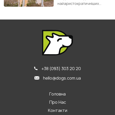
найаристократичніших
мисливських порід, історія
якої тісно пов’язана ...
+38 (093) 303 20 20
hello@dogs.com.ua
Головна
Про Нас
Контакти