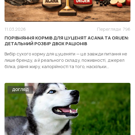
11.03.2026
Перегляди
796
ПОРІВНЯННЯ КОРМІВ ДЛЯ ЦУЦЕНЯТ ACANA ТА ORIJEN:
ДЕТАЛЬНИЙ РОЗБІР ДВОХ РАЦІОНІВ
Вибір сухого корму для цуценяти — це завжди питання не
лише бренду, а й реального складу, поживності, джерел
білка, рівня жиру, калорійності та того, наскільки
конкретний раціон підходить саме вашій собаці. Особливо
часто власники дивляться у бік двох популярних кормів
одного сегмента — Acana Puppy Recipe і Orijen Pupp...
ДОГЛЯД