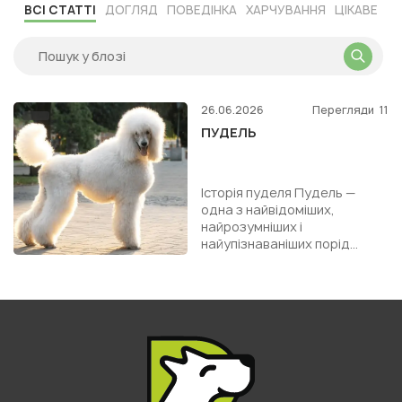
ВСІ СТАТТІ
ДОГЛЯД
ПОВЕДІНКА
ХАРЧУВАННЯ
ЦІКАВЕ
26.06.2026
Перегляди
11
ПУДЕЛЬ
Історія пуделя Пудель —
одна з найвідоміших,
найрозумніших і
найупізнаваніших порід
собак у світі. Сьогодні його
часто сприймають як
елегантного декор...