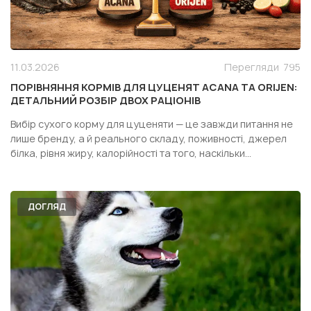
11.03.2026
Перегляди
795
ПОРІВНЯННЯ КОРМІВ ДЛЯ ЦУЦЕНЯТ ACANA ТА ORIJEN:
ДЕТАЛЬНИЙ РОЗБІР ДВОХ РАЦІОНІВ
Вибір сухого корму для цуценяти — це завжди питання не
лише бренду, а й реального складу, поживності, джерел
білка, рівня жиру, калорійності та того, наскільки
конкретний раціон підходить саме вашій собаці. Особливо
часто власники дивляться у бік двох популярних кормів
одного сегмента — Acana Puppy Recipe і Orijen Pupp...
ДОГЛЯД