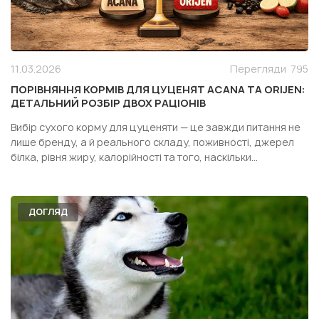
11.03.2026
Перегляди
795
ПОРІВНЯННЯ КОРМІВ ДЛЯ ЦУЦЕНЯТ ACANA ТА ORIJEN:
ДЕТАЛЬНИЙ РОЗБІР ДВОХ РАЦІОНІВ
Вибір сухого корму для цуценяти — це завжди питання не
лише бренду, а й реального складу, поживності, джерел
білка, рівня жиру, калорійності та того, наскільки
конкретний раціон підходить саме вашій собаці. Особливо
часто власники дивляться у бік двох популярних кормів
одного сегмента — Acana Puppy Recipe і Orijen Pupp...
ДОГЛЯД