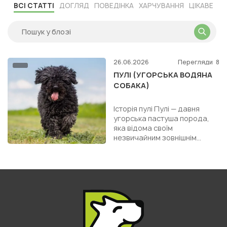
ВСІ СТАТТІ
ДОГЛЯД
ПОВЕДІНКА
ХАРЧУВАННЯ
ЦІКАВЕ
26.06.2026
Перегляди
8
ПУЛІ (УГОРСЬКА ВОДЯНА
СОБАКА)
Історія пулі Пулі — давня
угорська пастуша порода,
яка відома своїм
незвичайним зовнішнім
виглядом, високим
інтелектом і витривалим
робочим характером...