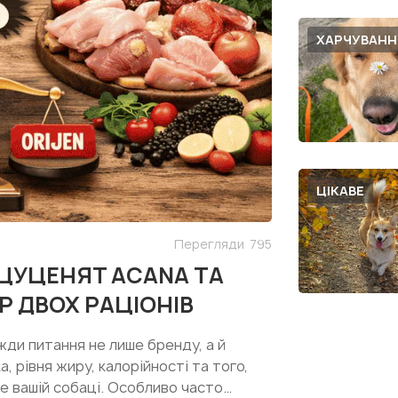
ХАРЧУВАНН
ЦІКАВЕ
Перегляди
795
 ЦУЦЕНЯТ ACANA ТА
Р ДВОХ РАЦІОНІВ
жди питання не лише бренду, а й
, рівня жиру, калорійності та того,
е вашій собаці. Особливо часто