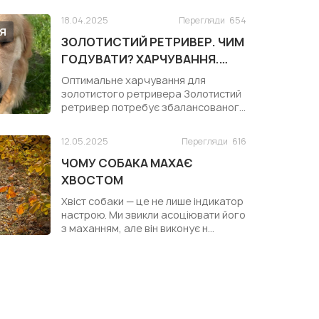
18.04.2025
Перегляди
654
Я
ЗОЛОТИСТИЙ РЕТРИВЕР. ЧИМ
ГОДУВАТИ? ХАРЧУВАННЯ.
КОРМ ДЛЯ ЗОЛОТИСТОГО
Оптимальне харчування для
РЕТРИВЕРА
золотистого ретривера Золотистий
ретривер потребує збалансованого
раціону ...
12.05.2025
Перегляди
616
ЧОМУ СОБАКА МАХАЄ
ХВОСТОМ
Хвіст собаки — це не лише індикатор
настрою. Ми звикли асоціювати його
з маханням, але він виконує н...