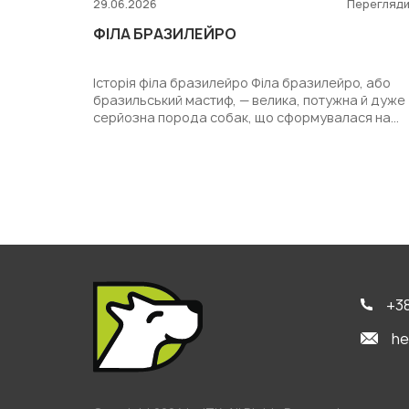
29.06.2026
Перегляд
ФІЛА БРАЗИЛЕЙРО
Історія філа бразилейро Філа бразилейро, або
бразильський мастиф, — велика, потужна й дуже
серйозна порода собак, що сформувалася на
території Бразилі...
+38
he