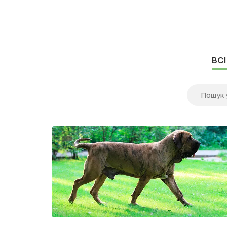
власники дивляться у бік двох популярних
Puppy Recipe і Orijen Pupp...
ВСІ