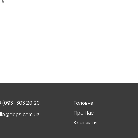
и
5
 (093) 303 20 20
Головна
Про Нас
llo@dogs.com.ua
Контакти