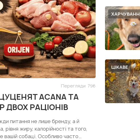
ХАРЧУВАНН
ЦІКАВЕ
Перегляди
796
 ЦУЦЕНЯТ ACANA ТА
Р ДВОХ РАЦІОНІВ
жди питання не лише бренду, а й
, рівня жиру, калорійності та того,
е вашій собаці. Особливо часто