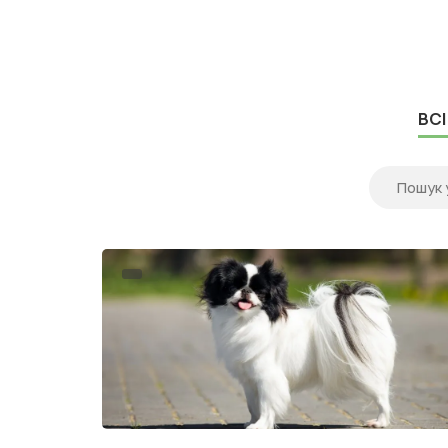
власники дивляться у бік двох популярних
Puppy Recipe і Orijen Pupp...
ВСІ