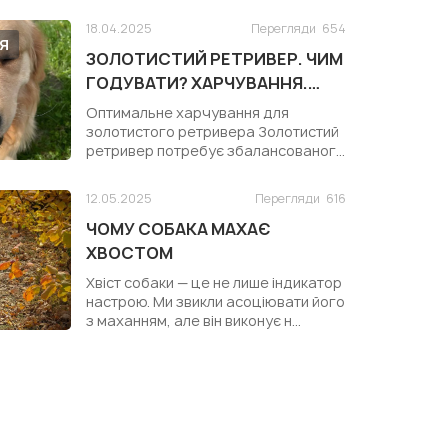
18.04.2025
Перегляди
654
Я
ЗОЛОТИСТИЙ РЕТРИВЕР. ЧИМ
ГОДУВАТИ? ХАРЧУВАННЯ.
КОРМ ДЛЯ ЗОЛОТИСТОГО
Оптимальне харчування для
РЕТРИВЕРА
золотистого ретривера Золотистий
ретривер потребує збалансованого
раціону ...
12.05.2025
Перегляди
616
ЧОМУ СОБАКА МАХАЄ
ХВОСТОМ
Хвіст собаки — це не лише індикатор
настрою. Ми звикли асоціювати його
з маханням, але він виконує н...