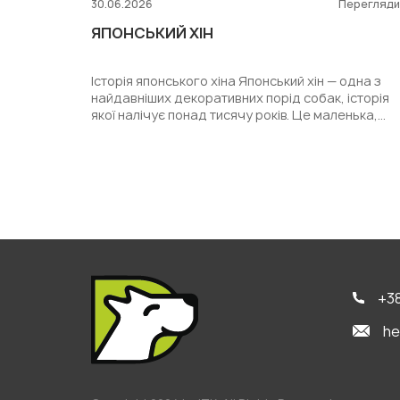
30.06.2026
Перегляд
ЯПОНСЬКИЙ ХІН
Історія японського хіна Японський хін — одна з
найдавніших декоративних порід собак, історія
якої налічує понад тисячу років. Це маленька,
витончена й...
+38
he