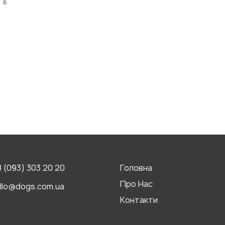
и
6
 (093) 303 20 20
Головна
Про Нас
llo@dogs.com.ua
Контакти