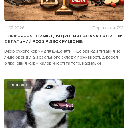
11.03.2026
Перегляди
795
ПОРІВНЯННЯ КОРМІВ ДЛЯ ЦУЦЕНЯТ ACANA ТА ORIJEN:
ДЕТАЛЬНИЙ РОЗБІР ДВОХ РАЦІОНІВ
Вибір сухого корму для цуценяти — це завжди питання не
лише бренду, а й реального складу, поживності, джерел
білка, рівня жиру, калорійності та того, наскільки
конкретний раціон підходить саме вашій собаці. Особливо
часто власники дивляться у бік двох популярних кормів
одного сегмента — Acana Puppy Recipe і Orijen Pupp...
ДОГЛЯД