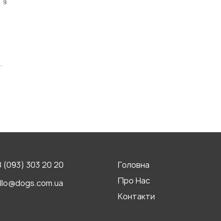
и
9
ми
 (093) 303 20 20
Головна
Про Нас
llo@dogs.com.ua
Контакти