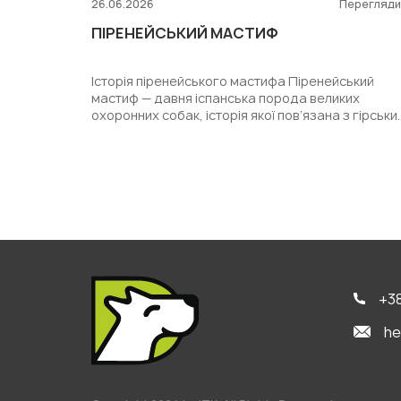
26.06.2026
Перегляд
ПІРЕНЕЙСЬКИЙ МАСТИФ
Історія піренейського мастифа Піренейський
мастиф — давня іспанська порода великих
охоронних собак, історія якої пов’язана з гірськи
районами Пірене...
+38
he