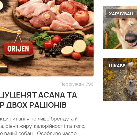
ХАРЧУВАНН
ЦІКАВЕ
Перегляди
796
 ЦУЦЕНЯТ ACANA ТА
Р ДВОХ РАЦІОНІВ
жди питання не лише бренду, а й
, рівня жиру, калорійності та того,
е вашій собаці. Особливо часто