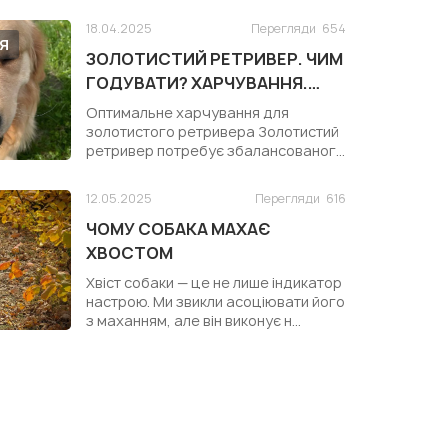
18.04.2025
Перегляди
654
Я
ЗОЛОТИСТИЙ РЕТРИВЕР. ЧИМ
ГОДУВАТИ? ХАРЧУВАННЯ.
КОРМ ДЛЯ ЗОЛОТИСТОГО
Оптимальне харчування для
РЕТРИВЕРА
золотистого ретривера Золотистий
ретривер потребує збалансованого
раціону ...
12.05.2025
Перегляди
616
ЧОМУ СОБАКА МАХАЄ
ХВОСТОМ
Хвіст собаки — це не лише індикатор
настрою. Ми звикли асоціювати його
з маханням, але він виконує н...