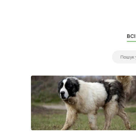
власники дивляться у бік двох популярних
Puppy Recipe і Orijen Pupp...
ВСІ