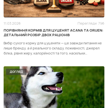
11.03.2026
Перегляди
796
ПОРІВНЯННЯ КОРМІВ ДЛЯ ЦУЦЕНЯТ ACANA ТА ORIJEN:
ДЕТАЛЬНИЙ РОЗБІР ДВОХ РАЦІОНІВ
Вибір сухого корму для цуценяти — це завжди питання не
лише бренду, а й реального складу, поживності, джерел
білка, рівня жиру, калорійності та того, наскільки
конкретний раціон підходить саме вашій собаці. Особливо
часто власники дивляться у бік двох популярних кормів
одного сегмента — Acana Puppy Recipe і Orijen Pupp...
ДОГЛЯД