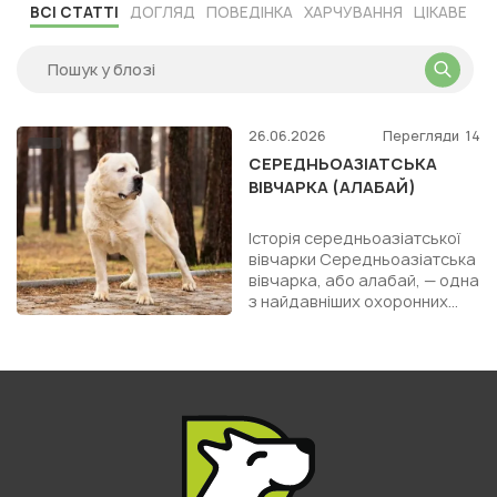
ВСІ СТАТТІ
ДОГЛЯД
ПОВЕДІНКА
ХАРЧУВАННЯ
ЦІКАВЕ
26.06.2026
Перегляди
14
СЕРЕДНЬОАЗІАТСЬКА
ВІВЧАРКА (АЛАБАЙ)
Історія середньоазіатської
вівчарки Середньоазіатська
вівчарка, або алабай, — одна
з найдавніших охоронних
порід собак у світі. Її історія
налічує тис...