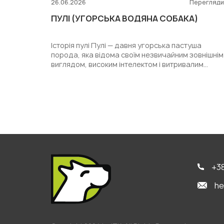
26.06.2026
Перегляд
ПУЛІ (УГОРСЬКА ВОДЯНА СОБАКА)
Історія пулі Пулі — давня угорська пастуша
порода, яка відома своїм незвичайним зовнішнім
виглядом, високим інтелектом і витривалим
робочим характером...
+38
he