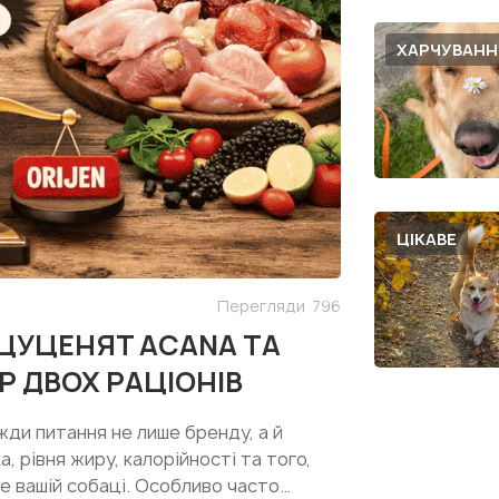
ХАРЧУВАНН
ЦІКАВЕ
Перегляди
796
 ЦУЦЕНЯТ ACANA ТА
Р ДВОХ РАЦІОНІВ
жди питання не лише бренду, а й
, рівня жиру, калорійності та того,
е вашій собаці. Особливо часто