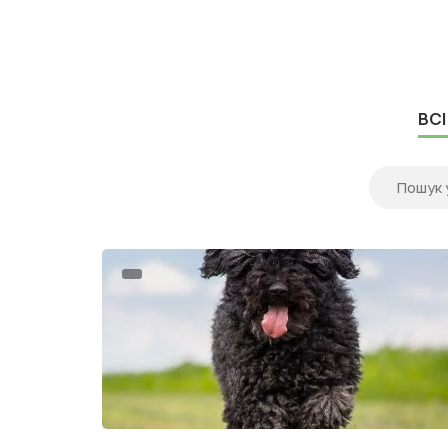
власники дивляться у бік двох популярних
Puppy Recipe і Orijen Pupp...
ВСІ