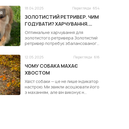
18.04.2025
Перегляди
654
Я
ЗОЛОТИСТИЙ РЕТРИВЕР. ЧИМ
ГОДУВАТИ? ХАРЧУВАННЯ.
КОРМ ДЛЯ ЗОЛОТИСТОГО
Оптимальне харчування для
РЕТРИВЕРА
золотистого ретривера Золотистий
ретривер потребує збалансованого
раціону ...
12.05.2025
Перегляди
616
ЧОМУ СОБАКА МАХАЄ
ХВОСТОМ
Хвіст собаки — це не лише індикатор
настрою. Ми звикли асоціювати його
з маханням, але він виконує н...