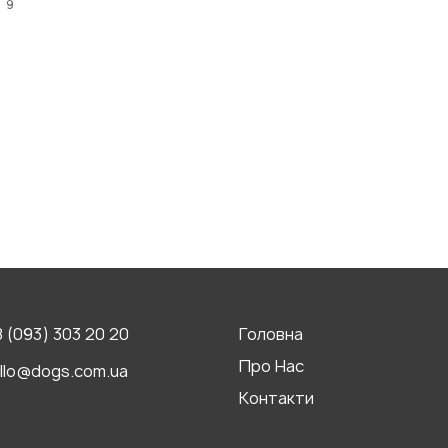
и
9
 (093) 303 20 20
Головна
Про Нас
llo@dogs.com.ua
Контакти