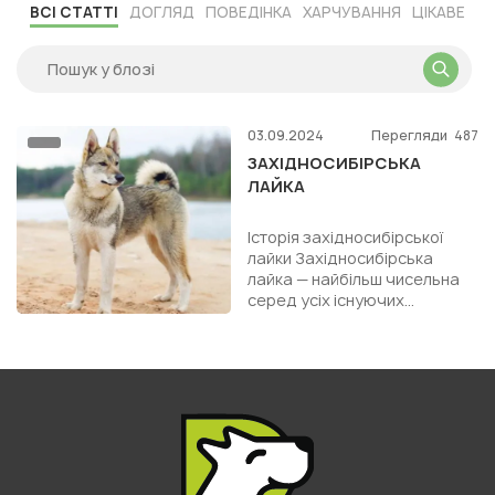
ВСІ СТАТТІ
ДОГЛЯД
ПОВЕДІНКА
ХАРЧУВАННЯ
ЦІКАВЕ
03.09.2024
Перегляди
487
ЗАХІДНОСИБІРСЬКА
ЛАЙКА
Історія західносибірської
лайки Західносибірська
лайка — найбільш чисельна
серед усіх існуючих
різновидів лайок. Вона
вважається аборигенною
породою, ...