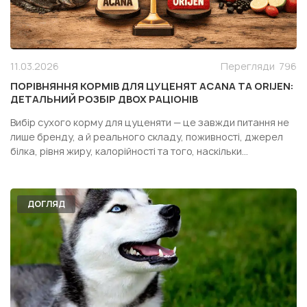
11.03.2026
Перегляди
796
ПОРІВНЯННЯ КОРМІВ ДЛЯ ЦУЦЕНЯТ ACANA ТА ORIJEN:
ДЕТАЛЬНИЙ РОЗБІР ДВОХ РАЦІОНІВ
Вибір сухого корму для цуценяти — це завжди питання не
лише бренду, а й реального складу, поживності, джерел
білка, рівня жиру, калорійності та того, наскільки
конкретний раціон підходить саме вашій собаці. Особливо
часто власники дивляться у бік двох популярних кормів
одного сегмента — Acana Puppy Recipe і Orijen Pupp...
ДОГЛЯД