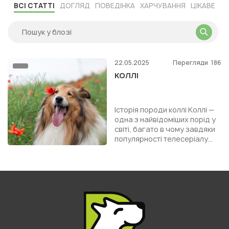
ВСІ СТАТТІ
ДОГЛЯД
ПОВЕДІНКА
ХАРЧУВАННЯ
ЦІКАВЕ
22.05.2025
Перегляди
186
КОЛЛІ
Історія породи коллі Коллі —
одна з найвідоміших порід у
світі, багато в чому завдяки
популярності телесеріалу
«Лессі», що вийшов у другій
половині XX...