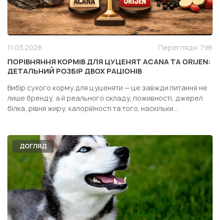
11.03.2026
Перегляди
796
ПОРІВНЯННЯ КОРМІВ ДЛЯ ЦУЦЕНЯТ ACANA ТА ORIJEN:
ДЕТАЛЬНИЙ РОЗБІР ДВОХ РАЦІОНІВ
Вибір сухого корму для цуценяти — це завжди питання не
лише бренду, а й реального складу, поживності, джерел
білка, рівня жиру, калорійності та того, наскільки
конкретний раціон підходить саме вашій собаці. Особливо
часто власники дивляться у бік двох популярних кормів
одного сегмента — Acana Puppy Recipe і Orijen Pupp...
ДОГЛЯД