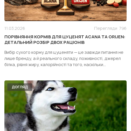
11.03.2026
Перегляди
796
ПОРІВНЯННЯ КОРМІВ ДЛЯ ЦУЦЕНЯТ ACANA ТА ORIJEN:
ДЕТАЛЬНИЙ РОЗБІР ДВОХ РАЦІОНІВ
Вибір сухого корму для цуценяти — це завжди питання не
лише бренду, а й реального складу, поживності, джерел
білка, рівня жиру, калорійності та того, наскільки
конкретний раціон підходить саме вашій собаці. Особливо
часто власники дивляться у бік двох популярних кормів
одного сегмента — Acana Puppy Recipe і Orijen Pupp...
ДОГЛЯД