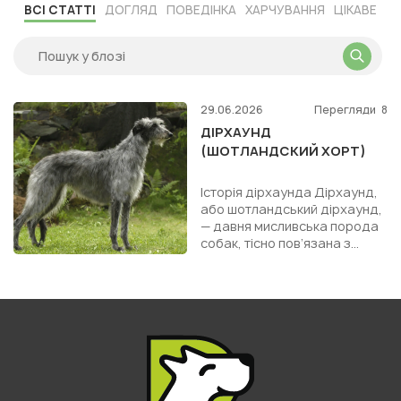
ВСІ СТАТТІ
ДОГЛЯД
ПОВЕДІНКА
ХАРЧУВАННЯ
ЦІКАВЕ
29.06.2026
Перегляди
8
ДІРХАУНД
(ШОТЛАНДСКИЙ ХОРТ)
Історія дірхаунда Дірхаунд,
або шотландський дірхаунд,
— давня мисливська порода
собак, тісно пов’язана з
історією Шотландії,
полюванням на оленів і к...