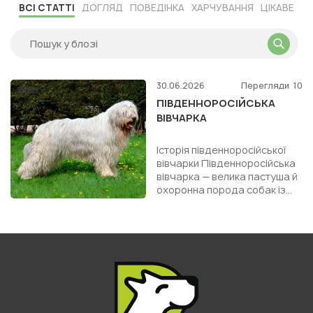
ВСІ СТАТТІ
ДОГЛЯД
ПОВЕДІНКА
ХАРЧУВАННЯ
ЦІКАВЕ
30.06.2026
Перегляди
10
ПІВДЕННОРОСІЙСЬКА
ВІВЧАРКА
Історія південноросійської
вівчарки Південноросійська
вівчарка — велика пастуша й
охоронна порода собак із
глибоким історичним
корінням. Вона не вважа...