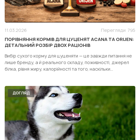
11.03.2026
Перегляди
795
ПОРІВНЯННЯ КОРМІВ ДЛЯ ЦУЦЕНЯТ ACANA ТА ORIJEN:
ДЕТАЛЬНИЙ РОЗБІР ДВОХ РАЦІОНІВ
Вибір сухого корму для цуценяти — це завжди питання не
лише бренду, а й реального складу, поживності, джерел
білка, рівня жиру, калорійності та того, наскільки
конкретний раціон підходить саме вашій собаці. Особливо
часто власники дивляться у бік двох популярних кормів
одного сегмента — Acana Puppy Recipe і Orijen Pupp...
ДОГЛЯД