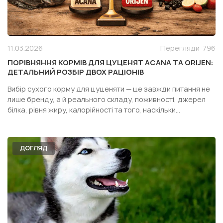
11.03.2026
Перегляди
796
ПОРІВНЯННЯ КОРМІВ ДЛЯ ЦУЦЕНЯТ ACANA ТА ORIJEN:
ДЕТАЛЬНИЙ РОЗБІР ДВОХ РАЦІОНІВ
Вибір сухого корму для цуценяти — це завжди питання не
лише бренду, а й реального складу, поживності, джерел
білка, рівня жиру, калорійності та того, наскільки
конкретний раціон підходить саме вашій собаці. Особливо
часто власники дивляться у бік двох популярних кормів
одного сегмента — Acana Puppy Recipe і Orijen Pupp...
ДОГЛЯД