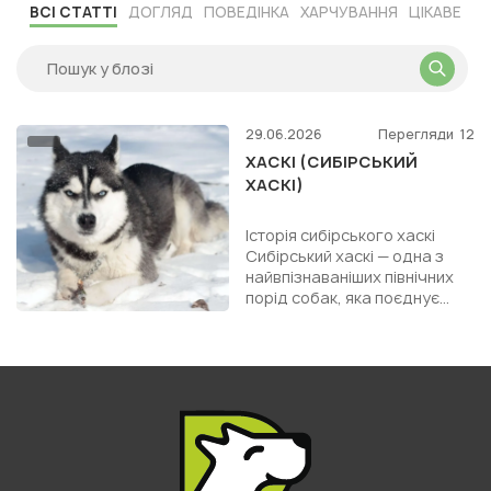
ВСІ СТАТТІ
ДОГЛЯД
ПОВЕДІНКА
ХАРЧУВАННЯ
ЦІКАВЕ
29.06.2026
Перегляди
12
ХАСКІ (СИБІРСЬКИЙ
ХАСКІ)
Історія сибірського хаскі
Сибірський хаскі — одна з
найвпізнаваніших північних
порід собак, яка поєднує
красу, витривалість,
незалежність і сильний ду...