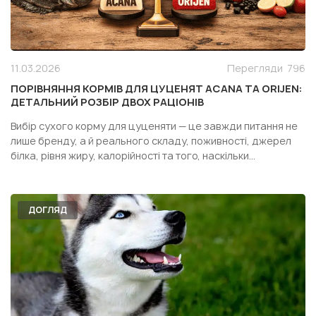
11.03.2026
Перегляди
796
ПОРІВНЯННЯ КОРМІВ ДЛЯ ЦУЦЕНЯТ ACANA ТА ORIJEN:
ДЕТАЛЬНИЙ РОЗБІР ДВОХ РАЦІОНІВ
Вибір сухого корму для цуценяти — це завжди питання не
лише бренду, а й реального складу, поживності, джерел
білка, рівня жиру, калорійності та того, наскільки
конкретний раціон підходить саме вашій собаці. Особливо
часто власники дивляться у бік двох популярних кормів
одного сегмента — Acana Puppy Recipe і Orijen Pupp...
ДОГЛЯД