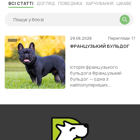
ВСІ СТАТТІ
ДОГЛЯД
ПОВЕДІНКА
ХАРЧУВАННЯ
ЦІКАВЕ
29.06.2026
Перегляди
17
ФРАНЦУЗЬКИЙ БУЛЬДОГ
Історія французького
бульдога Французький
бульдог — одна з
найпопулярніших
декоративних порід собак у
світі. Попри назву, її історія
починається не у ...