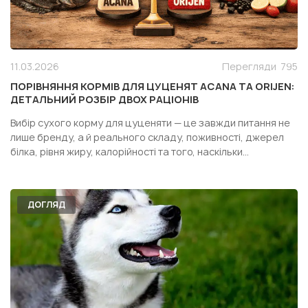
11.03.2026
Перегляди
795
ПОРІВНЯННЯ КОРМІВ ДЛЯ ЦУЦЕНЯТ ACANA ТА ORIJEN:
ДЕТАЛЬНИЙ РОЗБІР ДВОХ РАЦІОНІВ
Вибір сухого корму для цуценяти — це завжди питання не
лише бренду, а й реального складу, поживності, джерел
білка, рівня жиру, калорійності та того, наскільки
конкретний раціон підходить саме вашій собаці. Особливо
часто власники дивляться у бік двох популярних кормів
одного сегмента — Acana Puppy Recipe і Orijen Pupp...
ДОГЛЯД