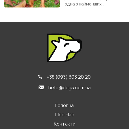
одна з найменших
декоративних порід собак у
світі. Це витончена,
енергійна й дуже...
+38 (093) 303 20 20
hello@dogs.com.ua
Головна
Про Нас
Контакти