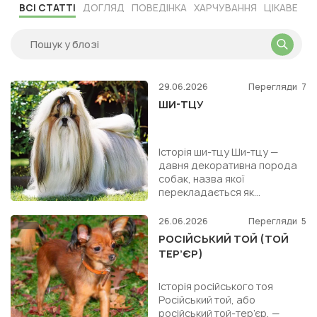
ВСІ СТАТТІ
ДОГЛЯД
ПОВЕДІНКА
ХАРЧУВАННЯ
ЦІКАВЕ
29.06.2026
Перегляди
7
ШИ-ТЦУ
Історія ши-тцу Ши-тцу —
давня декоративна порода
собак, назва якої
перекладається як
“маленький лев”. Така назва
пов’язана не з агресивністю,
26.06.2026
Перегляди
5
а з будд...
РОСІЙСЬКИЙ ТОЙ (ТОЙ
ТЕР’ЄР)
Історія російського тоя
Російський той, або
російський той-тер’єр, —