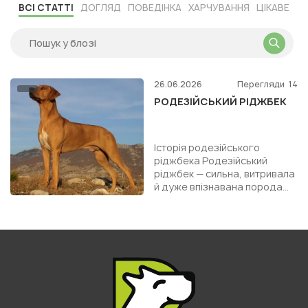
ВСІ СТАТТІ
ДОГЛЯД
ПОВЕДІНКА
ХАРЧУВАННЯ
ЦІКАВЕ
26.06.2026
Перегляди
14
РОДЕЗІЙСЬКИЙ РІДЖБЕК
Історія родезійського
ріджбека Родезійський
ріджбек — сильна, витривала
й дуже впізнавана порода
собак, яку також називають
африканським левовим
хорто...