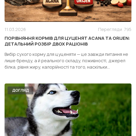
11.03.2026
Перегляди
795
ПОРІВНЯННЯ КОРМІВ ДЛЯ ЦУЦЕНЯТ ACANA ТА ORIJEN:
ДЕТАЛЬНИЙ РОЗБІР ДВОХ РАЦІОНІВ
Вибір сухого корму для цуценяти — це завжди питання не
лише бренду, а й реального складу, поживності, джерел
білка, рівня жиру, калорійності та того, наскільки
конкретний раціон підходить саме вашій собаці. Особливо
часто власники дивляться у бік двох популярних кормів
одного сегмента — Acana Puppy Recipe і Orijen Pupp...
ДОГЛЯД