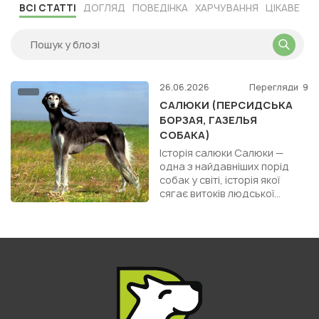
ВСІ СТАТТІ
ДОГЛЯД
ПОВЕДІНКА
ХАРЧУВАННЯ
ЦІКАВЕ
26.06.2026
Перегляди
9
САЛЮКИ (ПЕРСИДСЬКА
БОРЗАЯ, ГАЗЕЛЬЯ
СОБАКА)
Історія салюки Салюки —
одна з найдавніших порід
собак у світі, історія якої
сягає витоків людської
цивілізації. Цю граційну
борзу пов’язують із давні...