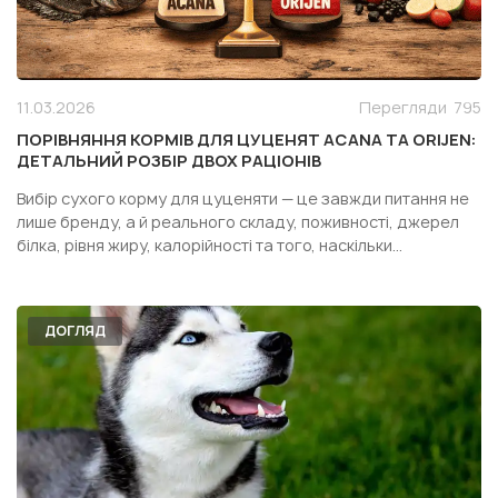
11.03.2026
Перегляди
795
ПОРІВНЯННЯ КОРМІВ ДЛЯ ЦУЦЕНЯТ ACANA ТА ORIJEN:
ДЕТАЛЬНИЙ РОЗБІР ДВОХ РАЦІОНІВ
Вибір сухого корму для цуценяти — це завжди питання не
лише бренду, а й реального складу, поживності, джерел
білка, рівня жиру, калорійності та того, наскільки
конкретний раціон підходить саме вашій собаці. Особливо
часто власники дивляться у бік двох популярних кормів
одного сегмента — Acana Puppy Recipe і Orijen Pupp...
ДОГЛЯД