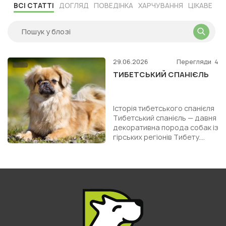
ВСІ СТАТТІ
ДОГЛЯД
ПОВЕДІНКА
ХАРЧУВАННЯ
ЦІКАВЕ
29.06.2026
Перегляди
4
ТИБЕТСЬКИЙ СПАНІЄЛЬ
Історія тибетського спанієля
Тибетський спанієль — давня
декоративна порода собак із
гірських регіонів Тибету.
Попри назву, це не
мисливський спанієль...