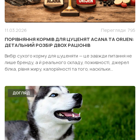
11.03.2026
Перегляди
795
ПОРІВНЯННЯ КОРМІВ ДЛЯ ЦУЦЕНЯТ ACANA ТА ORIJEN:
ДЕТАЛЬНИЙ РОЗБІР ДВОХ РАЦІОНІВ
Вибір сухого корму для цуценяти — це завжди питання не
лише бренду, а й реального складу, поживності, джерел
білка, рівня жиру, калорійності та того, наскільки
конкретний раціон підходить саме вашій собаці. Особливо
часто власники дивляться у бік двох популярних кормів
одного сегмента — Acana Puppy Recipe і Orijen Pupp...
ДОГЛЯД