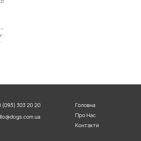
21
 —
у
.
 (093) 303 20 20
Головна
Про Нас
llo@dogs.com.ua
Контакти