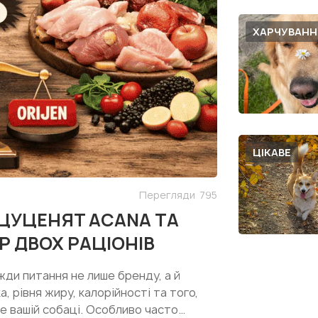
ХАРЧУВАНН
ЦІКАВЕ
Перегляди
795
 ЦУЦЕНЯТ ACANA ТА
Р ДВОХ РАЦІОНІВ
жди питання не лише бренду, а й
, рівня жиру, калорійності та того,
е вашій собаці. Особливо часто