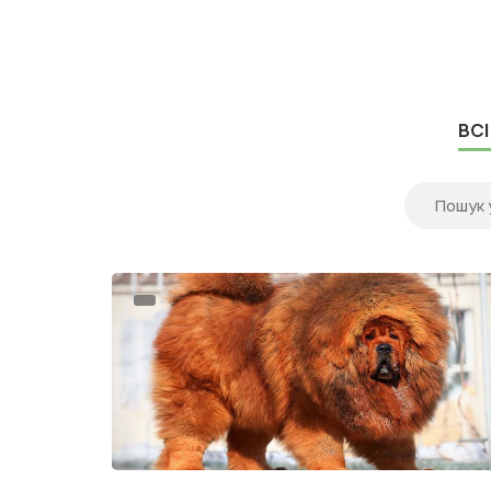
власники дивляться у бік двох популярних
Puppy Recipe і Orijen Pupp...
ВСІ