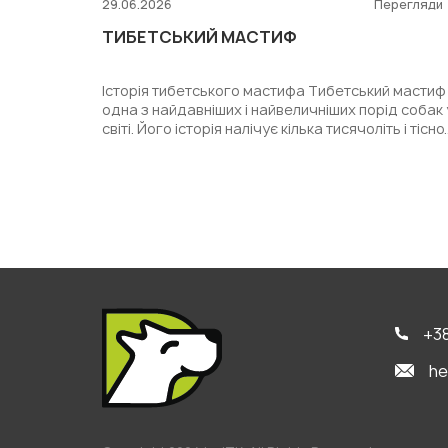
29.06.2026
Перегляди
ТИБЕТСЬКИЙ МАСТИФ
Історія тибетського мастифа Тибетський мастиф
одна з найдавніших і найвеличніших порід собак 
світі. Його історія налічує кілька тисячоліть і тісно..
+38
he