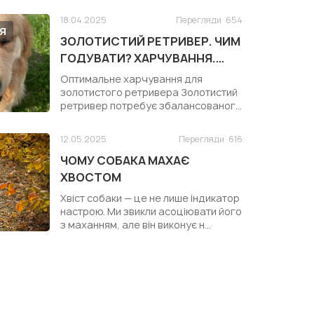
18.04.2025
Перегляди
654
Я
ЗОЛОТИСТИЙ РЕТРИВЕР. ЧИМ
ГОДУВАТИ? ХАРЧУВАННЯ.
КОРМ ДЛЯ ЗОЛОТИСТОГО
Оптимальне харчування для
РЕТРИВЕРА
золотистого ретривера Золотистий
ретривер потребує збалансованого
раціону ...
12.05.2025
Перегляди
616
ЧОМУ СОБАКА МАХАЄ
ХВОСТОМ
Хвіст собаки — це не лише індикатор
настрою. Ми звикли асоціювати його
з маханням, але він виконує н...