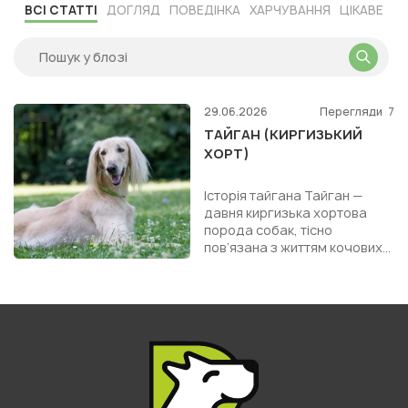
ВСІ СТАТТІ
ДОГЛЯД
ПОВЕДІНКА
ХАРЧУВАННЯ
ЦІКАВЕ
29.06.2026
Перегляди
7
ТАЙГАН (КИРГИЗЬКИЙ
ХОРТ)
Історія тайгана Тайган —
давня киргизька хортова
порода собак, тісно
пов’язана з життям кочових
народів Центральної Азії.
Точна дата появи породи
неві...